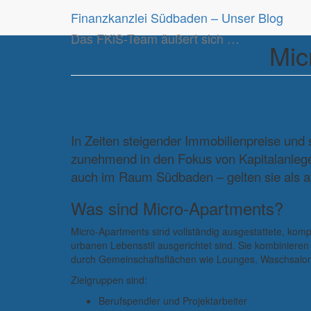
Finanzkanzlei Südbaden – Unser Blog
Das FKiS-Team äußert sich …
Mic
In Zeiten steigender Immobilienpreise un
zunehmend in den Fokus von Kapitalanlege
auch im Raum Südbaden – gelten sie als at
Was sind Micro-Apartments?
Micro-Apartments sind vollständig ausgestattete, ko
urbanen Lebensstil ausgerichtet sind. Sie kombinieren
durch Gemeinschaftsflächen wie Lounges, Waschsalo
Zielgruppen sind:
Berufspendler und Projektarbeiter