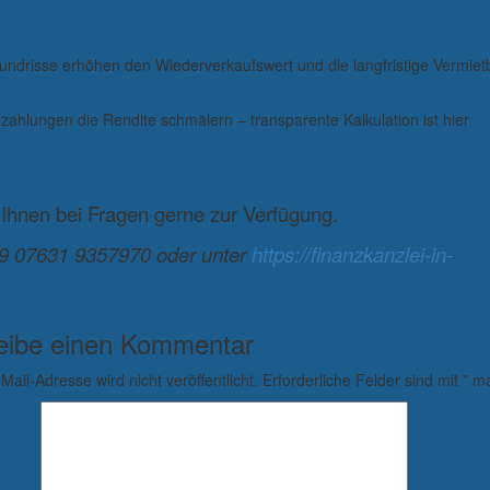
rundrisse erhöhen den Wiederverkaufswert und die langfristige Vermietb
ahlungen die Rendite schmälern – transparente Kalkulation ist hier
 Ihnen bei Fragen gerne zur Verfügung.
+49 07631 9357970 oder unter
https://finanzkanzlei-in-
eibe einen Kommentar
Mail-Adresse wird nicht veröffentlicht.
Erforderliche Felder sind mit
*
ma