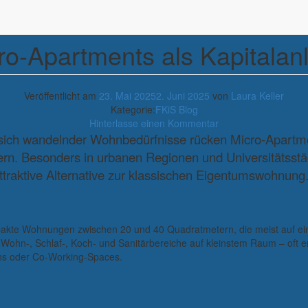
ro-Apartments als Kapitalan
Veröffentlicht am
23. Mai 2025
2. Juni 2025
von
Laura Keller
Kategorie:
FKiS Blog
Hinterlasse einen Kommentar
d sich wandelnder Wohnbedürfnisse rücken Micro-Apartm
rn. Besonders in urbanen Regionen und Universitätsstä
traktive Alternative zur klassischen Eigentumswohnung
mpakte Wohnungen zwischen 20 und 40 Quadratmetern, die meist auf ei
 Wohn-, Schlaf-, Koch- und Sanitärbereiche auf kleinstem Raum – oft e
ns oder Co-Working-Spaces.