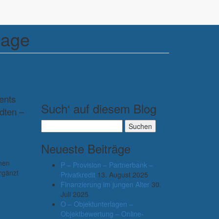
lage
ents
Such‘ auf diesem Blog
dten –
.
Suchen
nach:
Neueste Beiträge
nen
P – Provision – Partnerbank –
rgänzt
Privatkredit
13. August 2025
Finanzierung im jungen Alter
30.
Juli 2025
O – Objektunterlagen –
Objektbewertung – Online-