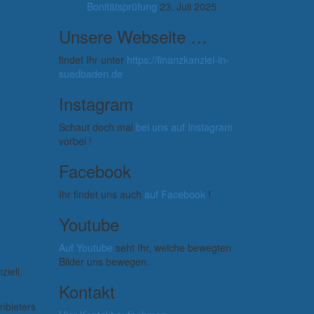
Bonitätsprüfung
23. Juli 2025
Unsere Webseite …
findet Ihr unter
https://finanzkanzlei-in-
suedbaden.de
Instagram
Schaut doch mal
bei uns auf Instagram
vorbei !
Facebook
Ihr findet uns auch
auf Facebook
!
Youtube
Auf Youtube
seht Ihr, welche bewegten
Bilder uns bewegen.
iell.
Kontakt
nbieters